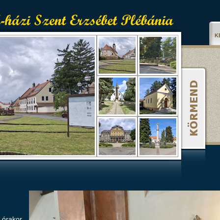
K
 órakor