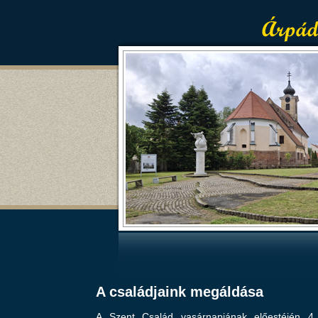
A családjaink megáldása
A Szent Család vasárnapjának előestéjén 4