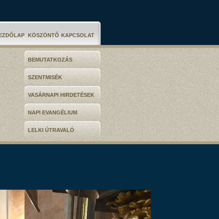
EZDŐLAP
KÖSZÖNTŐ
KAPCSOLAT
BEMUTATKOZÁS
SZENTMISÉK
VASÁRNAPI HIRDETÉSEK
NAPI EVANGÉLIUM
LELKI ÚTRAVALÓ