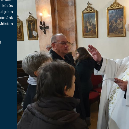
 közös
l jelen
ániánk
óisten
)