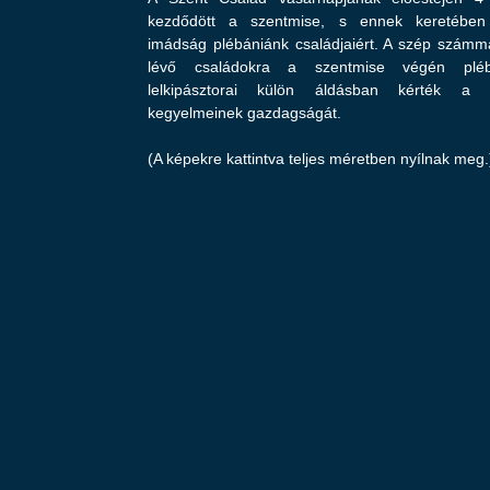
kezdődött a szentmise, s ennek keretében
imádság plébániánk családjaiért. A szép számma
lévő családokra a szentmise végén pléb
lelkipásztorai külön áldásban kérték a J
kegyelmeinek gazdagságát.
(A képekre kattintva teljes méretben nyílnak meg.