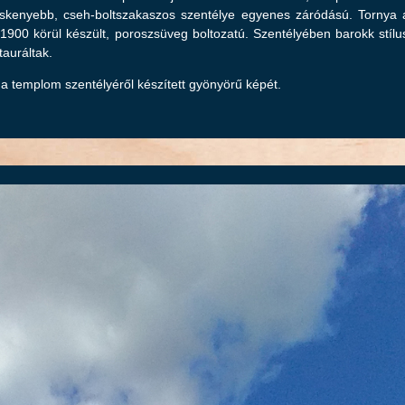
keskenyebb, cseh-boltszakaszos szentélye egyenes záródású. Tornya a 
jó 1900 körül készült, poroszsüveg boltozatú. Szentélyében barokk stílu
tauráltak.
 templom szentélyéről készített gyönyörű képét.