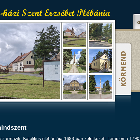
K
indszent
 származik. Katolikus plébániája 1698-ban keletkezett, temploma 179