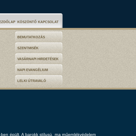
EZDŐLAP
KÖSZÖNTŐ
KAPCSOLAT
BEMUTATKOZÁS
SZENTMISÉK
VASÁRNAPI HIRDETÉSEK
NAPI EVANGÉLIUM
LELKI ÚTRAVALÓ
0-ben épült. A barokk stílusú, ma műemlékvédelem