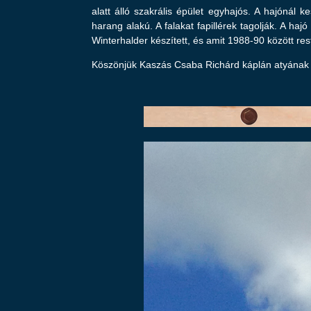
alatt álló szakrális épület egyhajós. A hajónál 
harang alakú. A falakat fapillérek tagolják. A ha
Winterhalder készített, és amit 1988-90 között res
Köszönjük Kaszás Csaba Richárd káplán atyának a