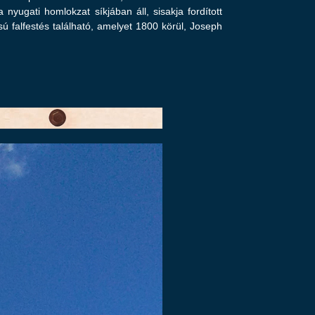
nyugati homlokzat síkjában áll, sisakja fordított
sú falfestés található, amelyet 1800 körül, Joseph